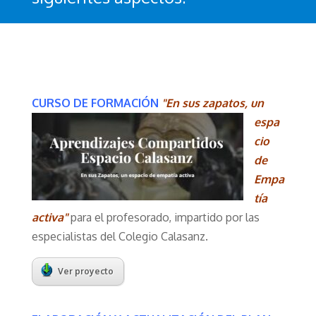
CURSO DE FORMACIÓN
"En sus za
patos, un
espa
cio
de
Empa
tía
activa"
para el profesorado, impartido por las
especialistas del Colegio Calasanz.
Ver proyecto